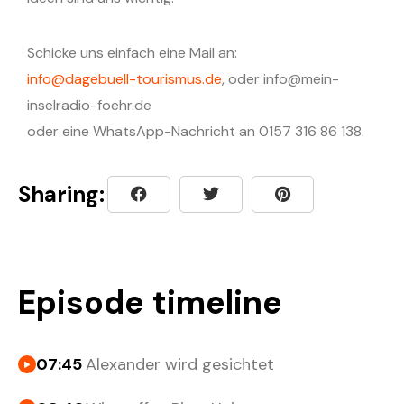
Schicke uns einfach eine Mail an:
info@dagebuell-tourismus.de
, oder ⁠⁠⁠⁠⁠⁠⁠⁠⁠⁠⁠⁠⁠⁠⁠⁠⁠⁠⁠⁠⁠⁠⁠⁠⁠⁠⁠⁠⁠⁠⁠⁠⁠⁠⁠⁠⁠⁠⁠⁠⁠⁠⁠⁠⁠⁠⁠⁠⁠⁠⁠⁠⁠⁠⁠⁠⁠⁠⁠⁠⁠⁠⁠⁠⁠⁠⁠⁠⁠⁠⁠info@mein-
inselradio-foehr.de⁠⁠⁠⁠⁠⁠⁠⁠⁠⁠⁠⁠⁠⁠⁠⁠⁠⁠⁠⁠⁠⁠⁠⁠⁠⁠⁠⁠⁠⁠⁠⁠⁠⁠⁠⁠⁠⁠⁠⁠⁠⁠⁠⁠⁠⁠⁠⁠⁠⁠⁠⁠⁠⁠⁠⁠⁠⁠⁠⁠⁠⁠⁠⁠⁠⁠⁠⁠⁠⁠⁠
oder eine WhatsApp-Nachricht an 0157 316 86 138.
Sharing:
Episode timeline
07:45
Alexander wird gesichtet