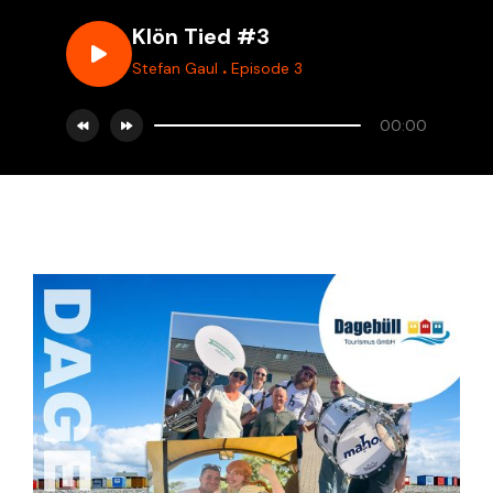
Klön Tied #3
.
Stefan Gaul
Episode 3
00:00