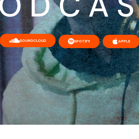
ODCA
SOUNDCLOUD
SPOTIFY
APPLE