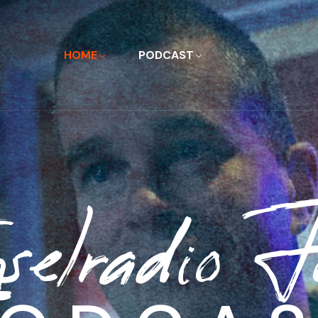
HOME
PODCAST
selradio F