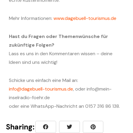
echte Küstenmomente.
Mehr Informationen:
www.dagebuell-tourismus.de
Hast du Fragen oder Themenwünsche für
zukünftige Folgen?
Lass es uns in den Kommentaren wissen – deine
Ideen sind uns wichtig!
Schicke uns einfach eine Mail an:
info@dagebuell-tourismus.de
, oder ⁠⁠⁠⁠⁠⁠⁠⁠⁠⁠⁠⁠⁠⁠⁠⁠⁠⁠⁠⁠⁠⁠⁠⁠⁠⁠⁠⁠⁠⁠⁠⁠⁠⁠⁠⁠⁠⁠⁠⁠⁠⁠⁠⁠⁠⁠⁠⁠⁠⁠⁠⁠⁠⁠⁠⁠⁠⁠⁠⁠⁠⁠⁠⁠⁠⁠⁠⁠⁠⁠⁠info@mein-
inselradio-foehr.de⁠⁠⁠⁠⁠⁠⁠⁠⁠⁠⁠⁠⁠⁠⁠⁠⁠⁠⁠⁠⁠⁠⁠⁠⁠⁠⁠⁠⁠⁠⁠⁠⁠⁠⁠⁠⁠⁠⁠⁠⁠⁠⁠⁠⁠⁠⁠⁠⁠⁠⁠⁠⁠⁠⁠⁠⁠⁠⁠⁠⁠⁠⁠⁠⁠⁠⁠⁠⁠⁠⁠
oder eine WhatsApp-Nachricht an 0157 316 86 138.
Sharing: