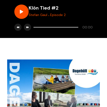
Klön Tied #2
.
Stefan Gaul
Episode 2
00:00