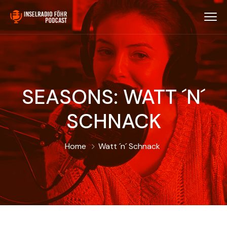
SEASONS:
WATT ´N´
SCHNACK
Home
Watt ´n´ Schnack