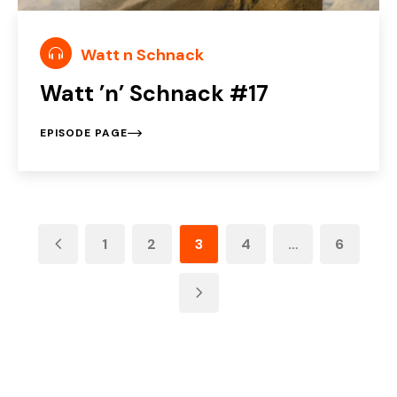
Watt n Schnack
Watt ’n’ Schnack #17
EPISODE PAGE
1
2
3
4
…
6