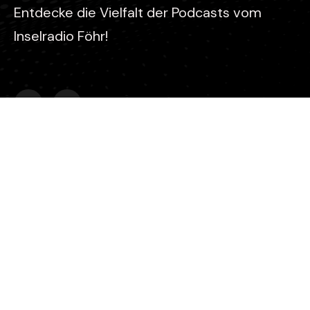
Entdecke die Vielfalt der Podcasts vom
Inselradio Föhr!
Kontakt
Stefan Gaul
Inselradio Föhr - Koogskuhl 6 - 25938 Wyk auf Föhr
0151 2346 1637
info@mein-inselradio-foehr.de