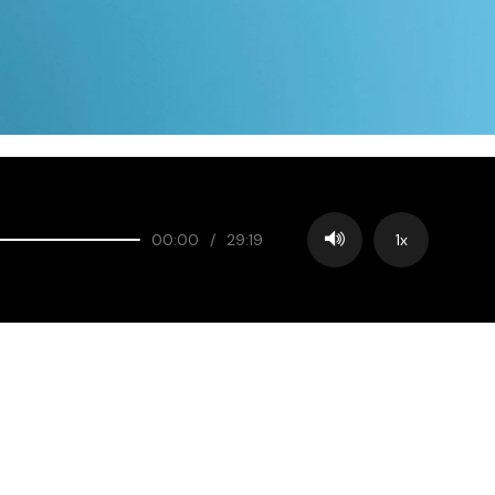
00:00
/
29:19
1x