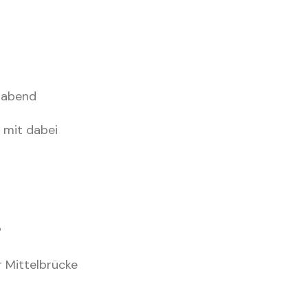
gabend
h mit dabei
?
 Mittelbrücke