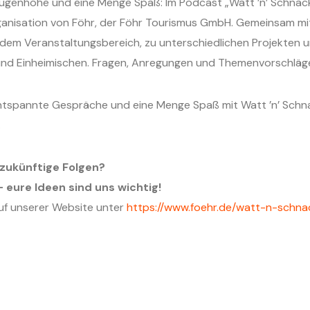
enhöhe und eine Menge Spaß: Im Podcast „Watt ’n’ Schnack – 
rganisation von Föhr, der Föhr Tourismus GmbH. Gemeinsam mit 
dem Veranstaltungsbereich, zu unterschiedlichen Projekten u
nd Einheimischen. Fragen, Anregungen und Themenvorschläge 
entspannte Gespräche und eine Menge Spaß mit Watt ’n’ Schna
.
zukünftige Folgen?
 eure Ideen sind uns wichtig!
auf unserer Website unter
https://www.foehr.de/watt-n-schna