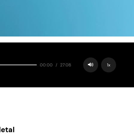
00:00
/
27:08
1x
etal