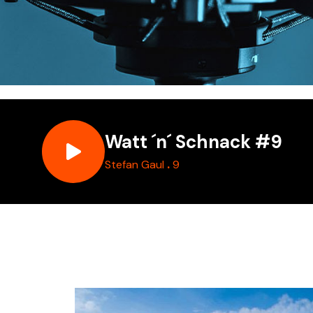
Watt ´n´ Schnack #9
.
Stefan Gaul
9