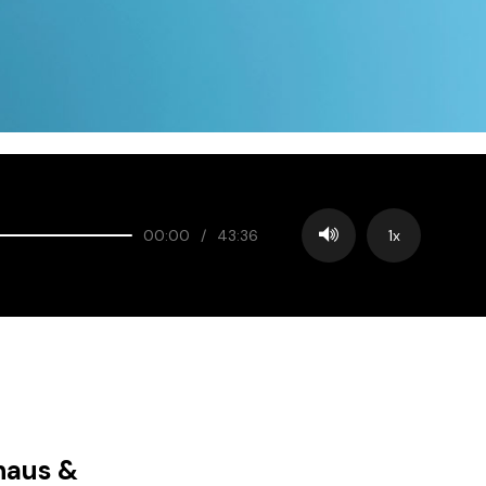
00:00
/
43:36
1x
haus &