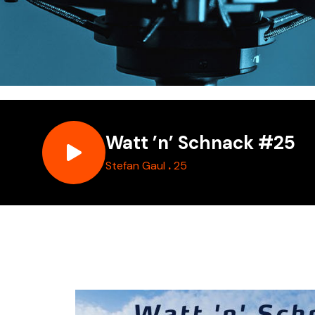
Watt ’n’ Schnack #25
.
Stefan Gaul
25