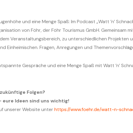
enhöhe und eine Menge Spaß: Im Podcast „Watt ’n’ Schnack – 
rganisation von Föhr, der Föhr Tourismus GmbH. Gemeinsam mit 
dem Veranstaltungsbereich, zu unterschiedlichen Projekten u
nd Einheimischen. Fragen, Anregungen und Themenvorschläge 
entspannte Gespräche und eine Menge Spaß mit Watt ’n’ Schna
.
zukünftige Folgen?
 eure Ideen sind uns wichtig!
auf unserer Website unter
https://www.foehr.de/watt-n-schna