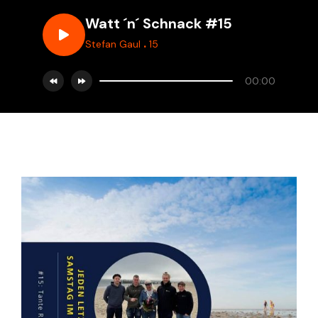
Watt ´n´ Schnack #15
.
Stefan Gaul
15
00:00