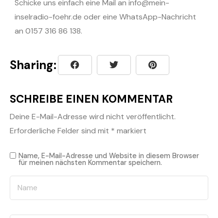
Schicke uns einfach eine Mail an ⁠⁠⁠⁠⁠⁠⁠⁠⁠⁠⁠⁠⁠⁠⁠⁠⁠⁠⁠⁠⁠⁠⁠⁠⁠⁠⁠⁠⁠⁠⁠⁠⁠⁠⁠⁠⁠⁠⁠⁠⁠⁠⁠⁠⁠⁠⁠⁠⁠⁠⁠⁠⁠⁠⁠⁠⁠⁠⁠⁠⁠⁠⁠⁠⁠info@mein-
inselradio-foehr.de⁠⁠⁠⁠⁠⁠⁠⁠⁠⁠⁠⁠⁠⁠⁠⁠⁠⁠⁠⁠⁠⁠⁠⁠⁠⁠⁠⁠⁠⁠⁠⁠⁠⁠⁠⁠⁠⁠⁠⁠⁠⁠⁠⁠⁠⁠⁠⁠⁠⁠⁠⁠⁠⁠⁠⁠⁠⁠⁠⁠⁠⁠⁠⁠⁠ oder eine WhatsApp-Nachricht
an 0157 316 86 138.
Sharing:
SCHREIBE EINEN KOMMENTAR
Deine E-Mail-Adresse wird nicht veröffentlicht.
Erforderliche Felder sind mit
*
markiert
Name, E-Mail-Adresse und Website in diesem Browser
für meinen nächsten Kommentar speichern.