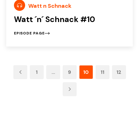
Watt n Schnack
Watt ´n´ Schnack #10
EPISODE PAGE
1
…
9
10
11
12