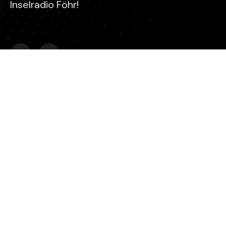
Inselradio Föhr!
Kontakt
Stefan Gaul
Inselradio Föhr - Koogskuhl 6 - 25938 Wyk auf Föhr
0151 2346 1637
info@mein-inselradio-foehr.de