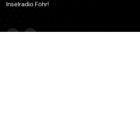
Inselradio Föhr!
Kontakt
Stefan Gaul
Inselradio Föhr - Koogskuhl 6 - 25938 Wyk auf Föhr
0151 2346 1637
info@mein-inselradio-foehr.de